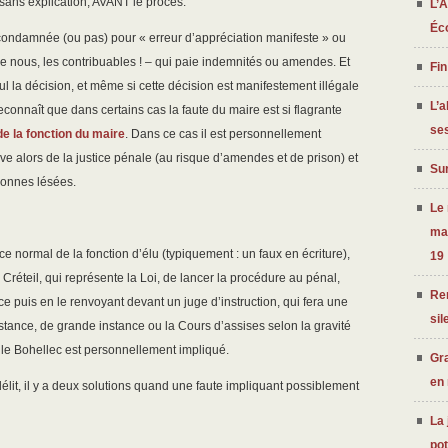
 sans explication, AVANT le procès.
L’A
Éc
t condamnée (ou pas) pour « erreur d’appréciation manifeste » ou
dire nous, les contribuables ! – qui paie indemnités ou amendes. Et
Fin
ul la décision, et même si cette décision est manifestement illégale
L’a
 reconnaît que dans certains cas la faute du maire est si flagrante
ses
de la fonction du maire
. Dans ce cas il est personnellement
lève alors de la justice pénale (au risque d’amendes et de prison) et
Sur
rsonnes lésées.
Le
ma
ce normal de la fonction d’élu (typiquement : un faux en écriture),
19
Créteil, qui représente la Loi, de lancer la procédure au pénal,
Ren
ce puis en le renvoyant devant un juge d’instruction, qui fera une
sil
instance, de grande instance ou la Cours d’assises selon la gravité
 le Bohellec est personnellement impliqué.
Gra
en
délit, il y a deux solutions quand une faute impliquant possiblement
La 
po