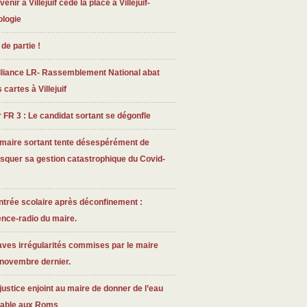
venir à Villejuif cède la place à Villejuif-
ologie
 de partie !
lliance LR- Rassemblement National abat
 cartes à Villejuif
 FR 3 : Le candidat sortant se dégonfle
 maire sortant tente désespérément de
squer sa gestion catastrophique du Covid-
trée scolaire après déconfinement :
ence-radio du maire.
ves irrégularités commises par le maire
 novembre dernier.
justice enjoint au maire de donner de l’eau
table aux Roms