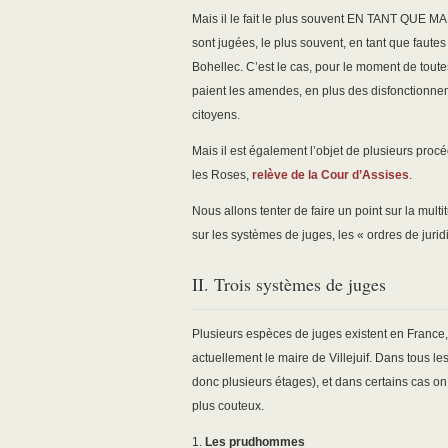
Mais il le fait le plus souvent EN TANT QUE MAI
sont jugées, le plus souvent, en tant que faut
Bohellec. C’est le cas, pour le moment de toutes
paient les amendes, en plus des disfonctionnem
citoyens.
Mais il est également l’objet de plusieurs procé
les Roses,
relève de la Cour d’Assises
.
Nous allons tenter de faire un point sur la multi
sur les systèmes de juges, les « ordres de juridi
II. Trois systèmes de juges
Plusieurs espèces de juges existent en France
actuellement le maire de Villejuif. Dans tous 
donc plusieurs étages), et dans certains cas on 
plus couteux.
1.
Les prudhommes