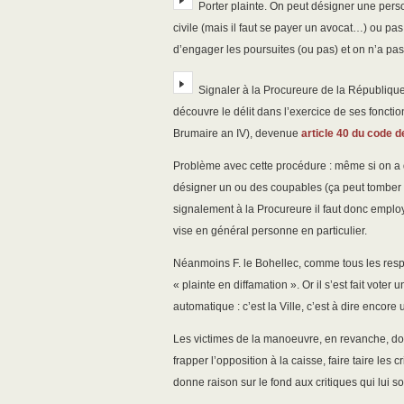
Porter plainte. On peut désigner une perso
civile (mais il faut se payer un avocat…) ou pas.
d’engager les poursuites (ou pas) et on n’a pas
Signaler à la Procureure de la République 
découvre le délit dans l’exercice de ses fonctio
Brumaire an IV), devenue
article 40 du code 
Problème avec cette procédure : même si on a de 
désigner un ou des coupables (ça peut tomber sur
signalement à la Procureure il faut donc emplo
vise en général personne en particulier.
Néanmoins F. le Bohellec, comme tous les respo
« plainte en diffamation ». Or il s’est fait voter 
automatique : c’est la Ville, c’est à dire encore 
Les victimes de la manoeuvre, en revanche, doi
frapper l’opposition à la caisse, faire taire les 
donne raison sur le fond aux critiques qui lui s