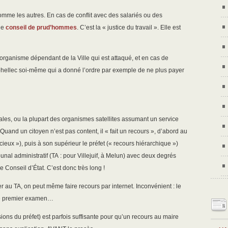
comme les autres. En cas de conflit avec des salariés ou des
 le
conseil de prud’hommes
. C’est la « justice du travail ». Elle est
n organisme dépendant de la Ville qui est attaqué, et en cas de
Bohellec soi-même qui a donné l’ordre par exemple de ne plus payer
cales, ou la plupart des organismes satellites assumant un service
. Quand un citoyen n’est pas content, il « fait un recours », d’abord au
cieux »), puis à son supérieur le préfet (« recours hiérarchique »)
ibunal administratif (TA : pour Villejuif, à Melun) avec deux degrés
e Conseil d’État. C’est donc très long !
er au TA, on peut même faire recours par internet. Inconvénient : le
 le premier examen…
ons du préfet) est parfois suffisante pour qu’un recours au maire