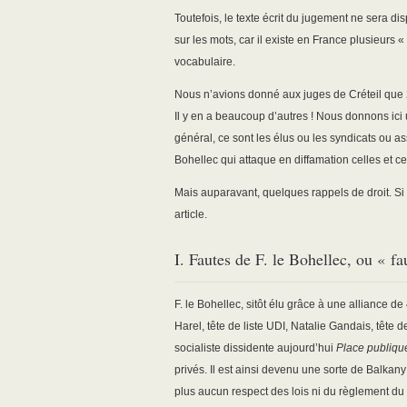
Toutefois, le texte écrit du jugement ne sera 
sur les mots, car il existe en France plusieurs 
vocabulaire.
Nous n’avions donné aux juges de Créteil que
Il y en a beaucoup d’autres ! Nous donnons ici
général, ce sont les élus ou les syndicats ou ass
Bohellec qui attaque en diffamation celles et ceu
Mais auparavant, quelques rappels de droit. Si 
article.
I. Fautes de F. le Bohellec, ou « fa
F. le Bohellec, sitôt élu grâce à une alliance de
Harel, tête de liste UDI, Natalie Gandais, tête d
socialiste dissidente aujourd’hui
Place publiqu
privés. Il est ainsi devenu une sorte de Balkany 
plus aucun respect des lois ni du règlement du 