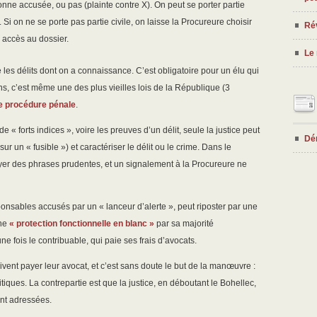
nne accusée, ou pas (plainte contre X). On peut se porter partie
 Si on ne se porte pas partie civile, on laisse la Procureure choisir
Rév
 accès au dossier.
Le 
les délits dont on a connaissance. C’est obligatoire pour un élu qui
ns, c’est même une des plus vieilles lois de la République (3
de procédure pénale
.
« forts indices », voire les preuves d’un délit, seule la justice peut
Dé
 un « fusible ») et caractériser le délit ou le crime. Dans le
yer des phrases prudentes, et un signalement à la Procureure ne
nsables accusés par un « lanceur d’alerte », peut riposter par une
une
« protection fonctionnelle en blanc »
par sa majorité
une fois le contribuable, qui paie ses frais d’avocats.
vent payer leur avocat, et c’est sans doute le but de la manœuvre :
critiques. La contrepartie est que la justice, en déboutant le Bohellec,
ont adressées.