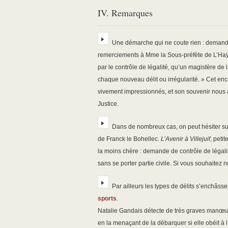
IV. Remarques
Une démarche qui ne coute rien : demander 
remerciements à Mme la Sous-préfète de L’Haÿ
par le contrôle de légalité, qu’un magistère de l
chaque nouveau délit ou irrégularité. » Cet enc
vivement impressionnés, et son souvenir nous a
Justice.
Dans de nombreux cas, on peut hésiter sur « 
de Franck le Bohellec.
L’Avenir à Villejuif
, peti
la moins chère : demande de contrôle de légali
sans se porter partie civile. Si vous souhaitez
Par ailleurs les types de délits s’enchâsse
sports
.
Natalie Gandais détecte de très graves manœuvre
en la menaçant de la débarquer si elle obéit à l