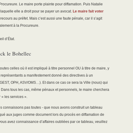
la Procureure. Le maire porte plainte pour diffamation. Puis Natalie
aquelle elle a droit pour se payer un avocat.
Le maire fait voter
 recours au préfet. Mais c’est aussi une faute pénale, car il s’agit
gnalement à la Procureure.
il d’État.
nck le Bohellec
toutes celles où il est impliqué à titre personnel OU à titre de maire, y
s représentants a manifestement donné des directives à un
EMGEST, OPH, ASV/OMS…). Et dans ce cas ce sera la Ville (nous) qui
ns tous les cas, même pénaux et personnels, le maire cherchera
r « les services ».
es connaissons pas toutes - que nous avons construit un tableau
iqué aux juges comme document lors du procès en diffamation de
Si vous avez connaissance d’affaires oubliées par ce tableau, veuillez