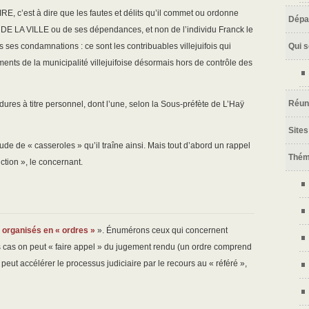
RE, c’est à dire que les fautes et délits qu’il commet ou ordonne
Dépa
es DE LA VILLE ou de ses dépendances, et non de l’individu Franck le
Qui 
 ses condamnations : ce sont les contribuables villejuifois qui
ents de la municipalité villejuifoise désormais hors de contrôle des
Réun
dures à titre personnel, dont l’une, selon la Sous-préfète de L’Haÿ
Sites
tude de « casseroles » qu’il traîne ainsi. Mais tout d’abord un rappel
Thé
ction », le concernant.
,
organisés en « ordres »
». Énumérons ceux qui concernent
les cas on peut « faire appel » du jugement rendu (un ordre comprend
peut accélérer le processus judiciaire par le recours au « référé »,