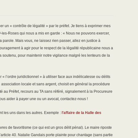
un « contrôle de légalité » par le préfet. Je tiens à exprimer mes
-les-Roses qui nous a mis en garde : « Nous ne pouvons exercer,
a parole. Mais vous, ne laissez rien passer, allez en justice à
ouragement à agir pour le respect de la légalité républicaine nous a
 soutenu, pour maintenir notre vigilance malgré les lenteurs de la
l’ordre juridictionnel » à utiliser face aux indélicatesse ou délits
te association locale et sans argent, choisit en général la procédure
té au Préfet, recours au TA sans référé, signalement à la Procureure
 nous aider à payer une ou un avocat, contactez-nous !
nt les uns dans les autres. Exemple :
l’affaire de la Halle des
s de favoritisme (ce qui est un gros délit pénal). Le maire riposte
’article 40. Natalie Gandais porte plainte pour chantage (sans partie