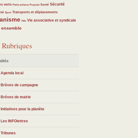
3
3
23
23
3
Sécurité
s verts
Santé
Petite enfance
Propreté
3
23
23
Transports et déplacements
ité
Sport
anisme
3
23
23
Vie associative et syndicale
Vélo
e ensemble
Rubriques
lités
Agenda local
Brèves de campagne
Brèves de mairie
Initiatives pour la planète
Les INFOlettres
Tribunes