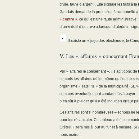
civile, faute d’argent). Elle signale les faits à 
Gandais demande la protection fonctionnelle à l
« contre »
, ce qui est une faute administrative :
d’un « délit d’entrave à lanceur d’alerte » : si
Il existe un « juge des élections », le Conse
V. Les « affaires » concernant Fra
Par « affaires le concernant », il s’agit donc de 
compris les affaires où lui-même ou l’un de se
organisme « satellite » de la municipalité (S
sommes éventuellement condamnés à payer… Da
bien sûr à plaider qu’il a été induit en erreur pa
Ces affaires sont si nombreuses – et nous ne l
pour les récapituler. Ce tableau a été commun
Créteil. Il sera mis à jour au fur et à mesure. 
nous écrire !