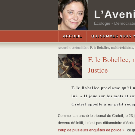
L’Aveni
Écologie - Démocratie
ACCUEIL
QUI SOMMES NOUS 
Accueil
>
Actualités
>
F. le Bohellec, multirécidiviste,
F. le Bohellec, m
Justice
F. le Bohellec proclame qu’il 
lui. » Il joue sur les mots et s
Créteil appelle à un petit récap
Comme l’a tranché le tribunal de Créteil, le 23 
devenu définitif, il n’est pas diffamatoire d’écri
coup de plusieurs enquêtes de police »
: ce q