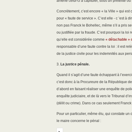
amène celui-ci à capituler, sous un prétexte ou
Concrètement, c’est encore « la Ville » qui es
pour « faute de service ». C’est elle - c ’est à 
non pas Franck le Bohellec, même s’il a pris se
ou justifiée par la fraude. C’est pourquoi la loi
qu’elle est considérée comme
« détachable » 
responsable d’une faute contre la loi : il est re
de la justice civile pour les indemnités aux pe
3.
La justice pénale.
Quand il s’agit d’une faute échappant à l’exerci
c’est donc à la Procureure de la République de 
d’abord en faisant réaliser une enquête de poli
enquête judiciaire, et de là vers le Tribunal d’
(délit ou crime). Dans ce cas seulement Franck
Pour un particulier, même élu, qui constate un 
le maire concerne le pénal :