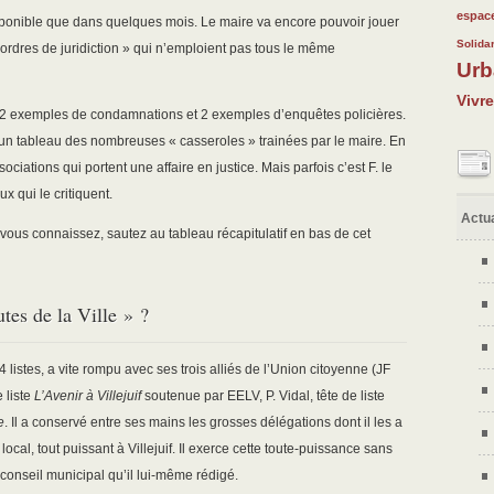
62/32
28/32
100/3
146/3
70/32
espace
disponible que dans quelques mois. Le maire va encore pouvoir jouer
55/32
118/3
323/3
Solidar
« ordres de juridiction » qui n’emploient pas tous le même
Urb
43/32
146/3
214/3
Vivr
 2 exemples de condamnations et 2 exemples d’enquêtes policières.
 un tableau des nombreuses « casseroles » trainées par le maire. En
ociations qui portent une affaire en justice. Mais parfois c’est F. le
x qui le critiquent.
Actua
vous connaissez, sautez au tableau récapitulatif en bas de cet
utes de la Ville » ?
 4 listes, a vite rompu avec ses trois alliés de l’Union citoyenne (JF
e liste
L’Avenir à Villejuif
soutenue par EELV, P. Vidal, tête de liste
e
. Il a conservé entre ses mains les grosses délégations dont il les a
local, tout puissant à Villejuif. Il exerce cette toute-puissance sans
conseil municipal qu’il lui-même rédigé.