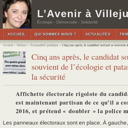
L’Avenir à Villeju
Écologie - Démocratie - Solidarité
ACCUEIL
QUI SOMMES NOUS ?
ACTUALITÉS
TRI
Accueil
>
Thémes
>
Tranquillité publique
>
Cinq ans après, le candidat sortant se souvient d
Cinq ans après, le candidat so
souvient de l’écologie et pat
la sécurité
Affichette électorale rigolote du candida
est maintenant partisan de ce qu’il a c
2016, et prétend « doubler » la police 
Les panneaux électoraux sont en place. À gauche,