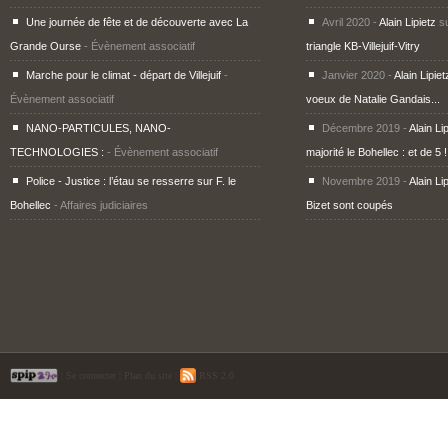
Une journée de fête et de découverte avec La
Avril 2020 -
Alain Lipietz
s
Grande Ourse
- Évènement associatif
triangle KB-Villejuif-Vitry
Marche pour le climat - départ de Villejuif
-
Janvier 2020 -
Alain Lipiet
Évènement associatif
voeux de Natalie Gandais...
NANO-PARTICULES, NANO-
Décembre 2019 -
Alain Li
TECHNOLOGIES :
- Évènement associatif
majorité le Bohellec : et de 5 !
Police - Justice : l’étau se resserre sur F. le
Novembre 2019 -
Alain Li
Bohellec
- Affaires judiciaires
Bizet sont coupés
|
Se connecter
|
Plan du site
|
RSS 2.0